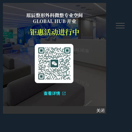
繫멩塘꿋
关闭