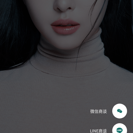
眼睛
鼻子
耳鼻喉科（鼻）
提升
皮肤科
轮廓·双鄂
胸部
体型
重建
微信商谈
毛发移植
干细胞
LINE商谈