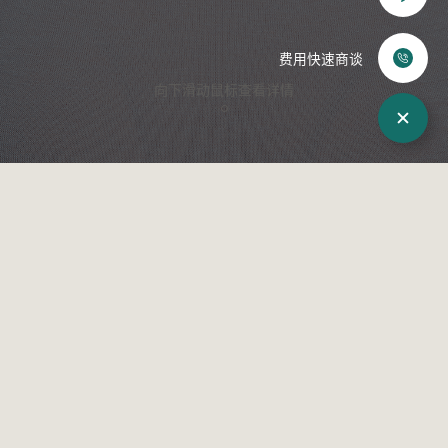
化妆品
赴韩整形
费用快速商谈
向下滑动鼠标查看详情
来院路线
术后照片
WJ原辰介绍
院长介绍
来院路线