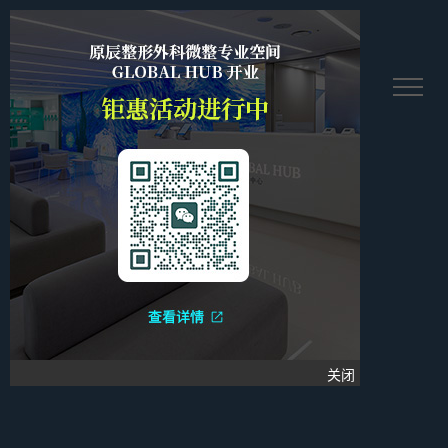
繫멩塘꿋
关闭