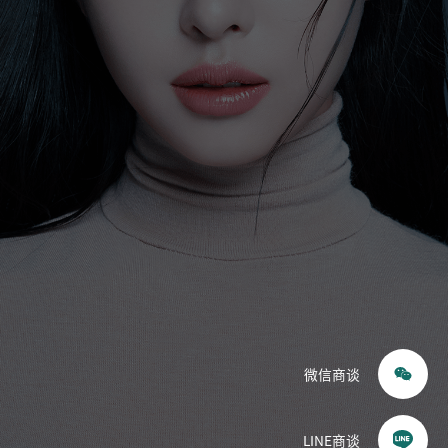
眼睛
鼻子
耳鼻喉科（鼻）
提升
皮肤科
轮廓·双鄂
胸部
体型
重建
微信商谈
毛发移植
干细胞
LINE商谈