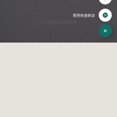
化妆品
赴韩整形
费用快速商谈
向下滑动鼠标查看详情
来院路线
术后照片
WJ原辰介绍
院长介绍
来院路线