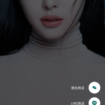
眼睛
鼻子
耳鼻喉科（鼻）
提升
皮肤科
轮廓·双鄂
胸部
体型
重建
微信商谈
毛发移植
干细胞
LINE商谈