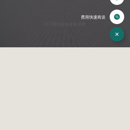
化妆品
赴韩整形
费用快速商谈
向下滑动鼠标查看详情
来院路线
术后照片
WJ原辰介绍
院长介绍
来院路线