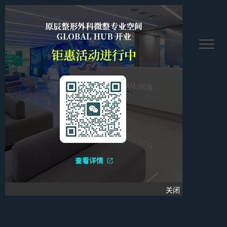
繫멩塘꿋
关闭